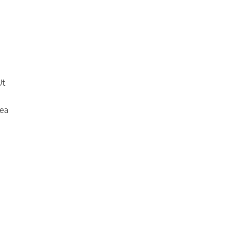
Ut
 ea