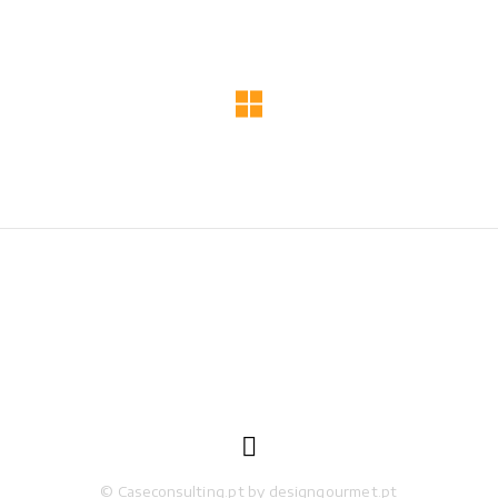

© Caseconsulting.pt by designgourmet.pt