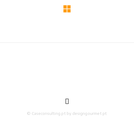

© Caseconsulting.pt by designgourmet.pt