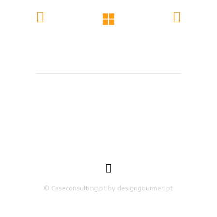

© Caseconsulting.pt by designgourmet.pt