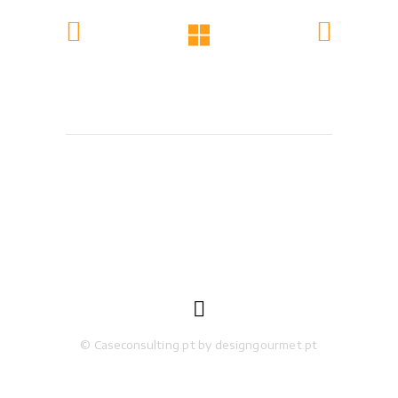

© Caseconsulting.pt by designgourmet.pt