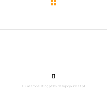

© Caseconsulting.pt by designgourmet.pt